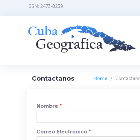
Skip
ISSN: 2473-8239
to
content
Contactanos
Home
/
Contactan
Contactanos
Nombre
*
Correo Electronico
*